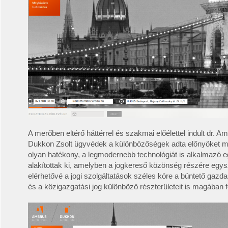
A merőben eltérő háttérrel és szakmai előélettel indult dr. A
Dukkon Zsolt ügyvédek a különbözőségek adta előnyöket m
olyan hatékony, a legmodernebb technológiát is alkalmazó 
alakítottak ki, amelyben a jogkereső közönség részére egysz
elérhetővé a jogi szolgáltatások széles köre a büntető gazdas
és a közigazgatási jog különböző részterületeit is magában f