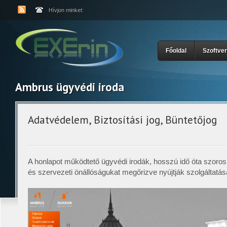
Hívjon minket:
Főoldal
Szoftver
Ambrus ügyvédi iroda
Adatvédelem, Biztosítási jog, Büntetőjog
A honlapot működtető ügyvédi irodák, hosszú idő óta szoros
és szervezeti önállóságukat megőrizve nyújtják szolgáltatása