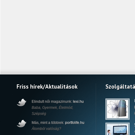
Friss hírek/Aktualitások
Szolgáltat
Elindult női magazinunk:
lexi.hu
Baba, Gyermek, Életmód,
Szépség
Más, mint a többiek:
portfolife.hu
Álomból valóság?